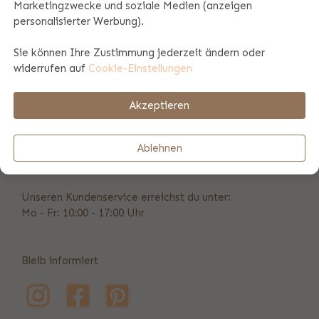
Marketingzwecke und soziale Medien (anzeigen
personalisierter Werbung).
Produktspezifikationen
Sie können Ihre Zustimmung jederzeit ändern oder
widerrufen auf
Cookie-Einstellungen
Zahlungs- und Versandinformationen
Akzeptieren
Vorübergehend nicht erreichbar
Ablehnen
info@bulbby.de
Unseren Kundenservice erreichst du unter:
Mo - Fr: 10:00 - 17:00 Uhr
Bleib informiert