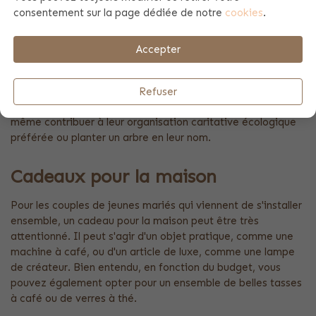
consentement sur la page dédiée de notre
cookies
.
Cadeaux durables
Accepter
Si le couple est soucieux de l'environnement, pensez à offrir
un cadeau durable. Il peut s'agir d'un jardin d'herbes
aromatiques d'intérieur, d'un bac à compost ou d'un
Refuser
ensemble de sacs de courses réutilisables. Vous pouvez
même contribuer à leur organisation caritative écologique
préférée ou planter un arbre en leur nom.
Cadeaux pour la maison
Pour les couples de jeunes mariés qui viennent de s'installer
ensemble, un cadeau pour la maison peut être très
attentionné. Il peut s'agir d'un objet pratique, comme une
machine à café, ou d'un article de luxe, comme une lampe
de créateur. Bien entendu, en fonction du budget, vous
pouvez également opter pour un ensemble de belles tasses
à café ou de verres à thé.