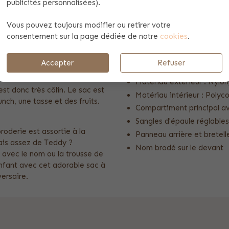
publicités personnalisées).
NOUNOURS
Vous pouvez toujours modifier ou retirer votre
consentement sur la page dédiée de notre
cookies
.
Caractéristiques du produit:
 avec votre nom ! Ce sac à dos
Disponible en beige et ta
 compartiments pratiques pour
Accepter
Refuser
nours est doté de bretelles
Taille : 31 cm h, 23 cm br
r à votre enfant. Le sac à dos
Matériau extérieur : Nylo
est donc très câlin. Le sac est
Matériau intérieur : Polyc
nch, une tasse et des fruits.
Compartiment principal av
Sangles d'épaule réglable
broderie est assortie à la
Panneau arrière et bretell
ais assez de Teddy ?
Nom brodé sur le devant
 avec le nom ou la trousse de
enfant avec cet adorable sac à
ersaire.