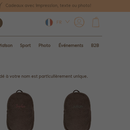
Cadeaux avec impression, texte ou photo!
FR
0
Maison
Sport
Photo
Événements
B2B
odé à votre nom est particulièrement unique.