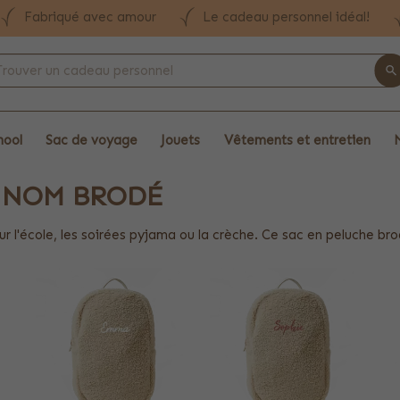
Fabriqué avec amour
Le cadeau personnel idéal!
hool
Sac de voyage
Jouets
Vêtements et entretien
C NOM BRODÉ
r l'école, les soirées pyjama ou la crèche. Ce sac en peluche br