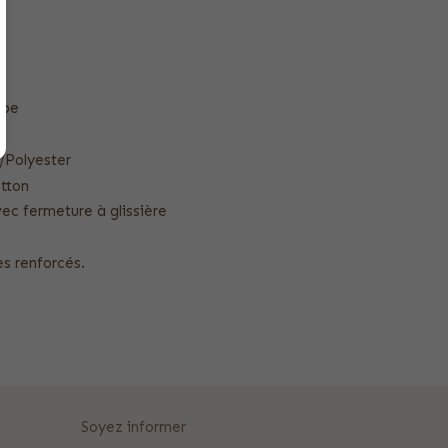
upe
n/Polyester
otton
ec fermeture à glissière
s
es renforcés.
Soyez informer