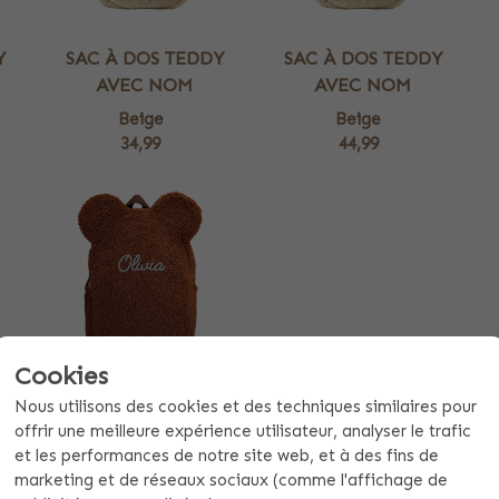
Y
SAC À DOS TEDDY
SAC À DOS TEDDY
AVEC NOM
AVEC NOM
Beige
Beige
34,99
44,99
Cookies
Y
SAC À DOS TEDDY
Nous utilisons des cookies et des techniques similaires pour
offrir une meilleure expérience utilisateur, analyser le trafic
Marron clair
et les performances de notre site web, et à des fins de
24,99
marketing et de réseaux sociaux (comme l'affichage de