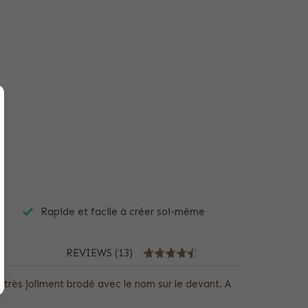
Rapide et facile à créer soi-même
REVIEWS (13)
 très joliment brodé avec le nom sur le devant. A