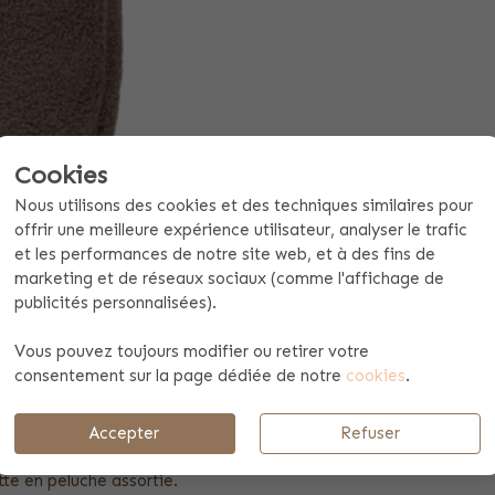
Cookies
Nous utilisons des cookies et des techniques similaires pour
offrir une meilleure expérience utilisateur, analyser le trafic
et les performances de notre site web, et à des fins de
marketing et de réseaux sociaux (comme l'affichage de
publicités personnalisées).
Demander un devis pour 10 pièces ou plus
Vous pouvez toujours modifier ou retirer votre
consentement sur la page dédiée de notre
cookies
.
Spécificités du produit
Payement et envoi
Accepter
Refuser
icat est idéal pour les enfants ! Disponible en taupe et beige et
tte en peluche assortie.