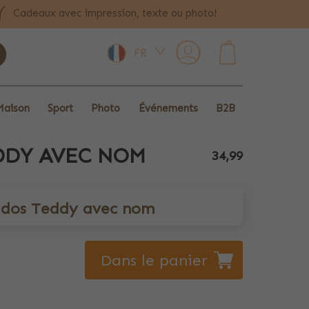
Cadeaux avec impression, texte ou photo!
FR
0
Maison
Sport
Photo
Événements
B2B
DDY AVEC NOM
34,99
à dos Teddy avec nom
Dans le panier