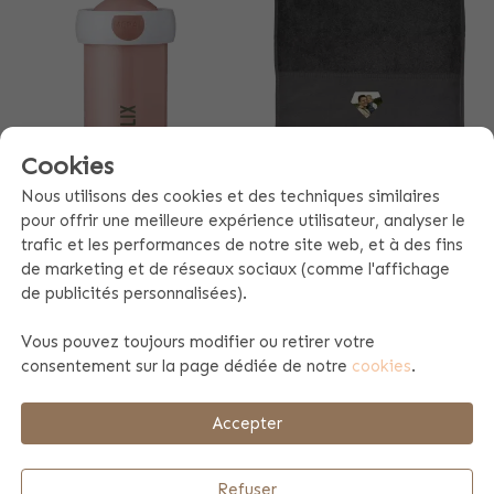
Cookies
Nous utilisons des cookies et des techniques similaires
pour offrir une meilleure expérience utilisateur, analyser le
MEPAL CAMPUS
SERVIETTE DE SPORT
trafic et les performances de notre site web, et à des fins
GOURDE
de marketing et de réseaux sociaux (comme l'affichage
17,99
de publicités personnalisées).
3 couleurs
18,99
5 couleurs
Vous pouvez toujours modifier ou retirer votre
consentement sur la page dédiée de notre
cookies
.
Accepter
Refuser