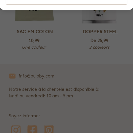
SAC EN COTON
DOPPER STEEL
10,99
De
25,99
Une couleur
3 couleurs
info@bulbby.com
Notre service à la clientèle est disponible à:
lundi au vendredi: 10 am - 5 pm
Soyez informer