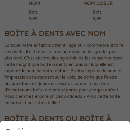
NOM
NOM COEUR
Bois
Bois
9,99
9,99
BOÎTE À DENTS AVEC NOM
Lorsque votre enfant a atteint l'âge où il commence à faire
ses dents, il est bien sûr très agréable de les garder pour
plus tard. C'est encore plus agréable de les conserver dans
cette magnifique boîte à dents en bois sur laquelle est
imprimé le nom de votre enfant. Bulbby imprime le nom et
l'impression directement sur le bois, de sorte que l'encre
absorbe bien et donne un résultat naturel. Il est bon
d'acheter une boîte à dents séparée pour chaque enfant.
Vous cherchez encore un beau cadeau ? Alors cette boîte
en bois est aussi très belle !
BOÎTE À DENTS OU BOÎTE À
CHEVEUX ?