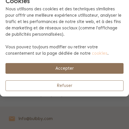
Cookies
Nous utilisons des cookies et des techniques similaires
Les premières dents de votre petit, ses bijoux ou ses
pour offrir une meilleure expérience utilisateur, analyser le
mèches de cheveux, rangez-les facilement dans ces boîtes
trafic et les performances de notre site web, et à des fins
de rangement en bois amusantes. Alors donnez un coup de
de marketing et de réseaux sociaux (comme l'affichage
main à la fée des dents et assurez-vous que les dents de
de publicités personnalisées).
lait sont bien conservées dans cette jolie boîte à dents. Et
que faites-vous des premières mèches de cheveux ou des
Vous pouvez toujours modifier ou retirer votre
plus jolis bijoux de votre petit bout ? Ces boîtes en bois
consentement sur la page dédiée de notre
cookies
.
sont parfaites pour cela aussi ! Amusant pour le moment,
mais certainement pour plus tard aussi.
Accepter
Caractéristiques du produit
Refuser
Matériau: bois de hêtre
Dimensions: 5,5 x 5,5 x 3,2 CM
info@bulbby.com