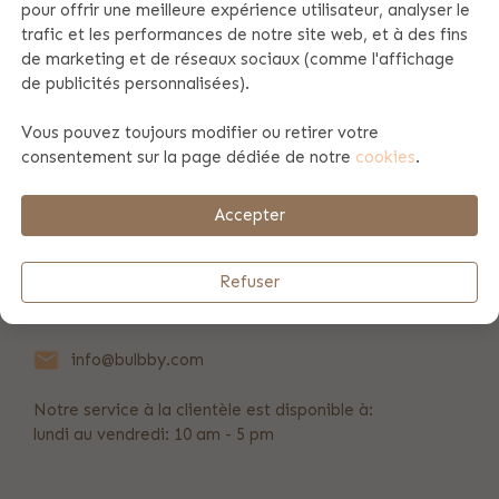
pour offrir une meilleure expérience utilisateur, analyser le
trafic et les performances de notre site web, et à des fins
Spécificités du produit
de marketing et de réseaux sociaux (comme l'affichage
de publicités personnalisées).
Vous pouvez toujours modifier ou retirer votre
Information du produit
consentement sur la page dédiée de notre
cookies
.
Payement et envoi
Accepter
Refuser
REVIEWS
(198)
info@bulbby.com
Notre service à la clientèle est disponible à:
lundi au vendredi: 10 am - 5 pm