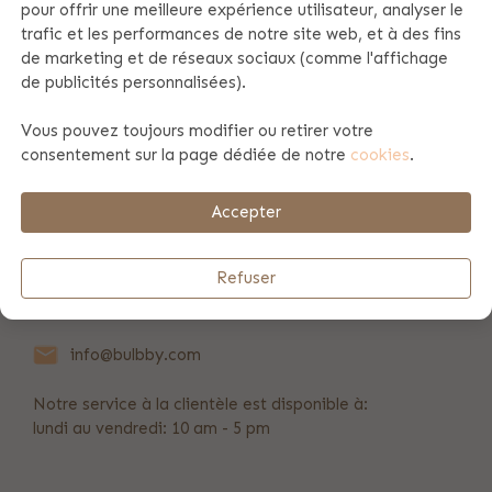
pour offrir une meilleure expérience utilisateur, analyser le
trafic et les performances de notre site web, et à des fins
Spécificités du produit
de marketing et de réseaux sociaux (comme l'affichage
de publicités personnalisées).
Vous pouvez toujours modifier ou retirer votre
Information du produit
consentement sur la page dédiée de notre
cookies
.
Payement et envoi
Accepter
Refuser
REVIEWS
(19)
info@bulbby.com
Notre service à la clientèle est disponible à:
lundi au vendredi: 10 am - 5 pm