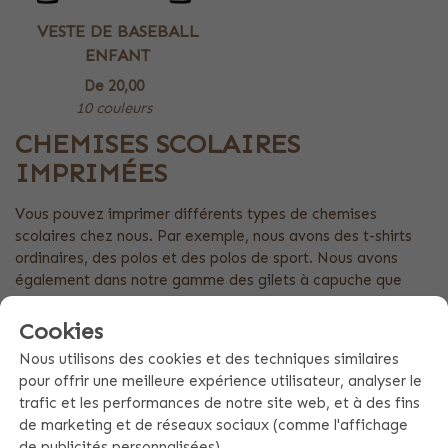
VESTE DE BASEBALL
ENFANT
De
20,00
10 couleurs
CHEMISES SCOLAIRES
IMPRIMÉES
Vous pouvez imprimer différents types de chemises
scolaires chez nous. Par exemple, nous avons des t-shirts
ordinaires, des polos et des polos de sport. Nous avons
également dans notre gamme des gilets à capuche que
nous pouvons imprimer pour les écoles. Vous souhaitez
imprimer des t-shirts scolaires avec votre propre logo, par
Cookies
exemple celui d'un sponsor ou celui de l'école ? Aucun
Nous utilisons des cookies et des techniques similaires
problème, nous nous en chargeons pour vous. Envoyez un e-
pour offrir une meilleure expérience utilisateur, analyser le
mail avec votre demande à info@bulbby.com et incluez de
trafic et les performances de notre site web, et à des fins
préférence le logo à imprimer. Nous vous ferons alors une
de marketing et de réseaux sociaux (comme l'affichage
offre appropriée. Il est également possible d'obtenir une
de publicités personnalisées).