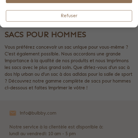
trouver un cadeau sympa. Vous concevez vos propres
articles uniques, nous fabriquons tous nos produits à la
Refuser
main.
SACS POUR HOMMES
Vous préférez concevoir un sac unique pour vous-même ?
C'est également possible. Nous accordons une grande
importance à la qualité de nos produits et nous imprimons
les sacs avec le plus grand soin. Que diriez-vous d'un sac à
dos hip urban ou d'un sac à dos adidas pour la salle de sport
? Découvrez notre gamme complète de sacs pour hommes
ci-dessous et faites imprimer le vôtre !
info@bulbby.com
Notre service à la clientèle est disponible à:
lundi au vendredi: 10 am - 5 pm