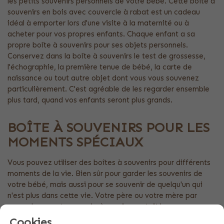
les petits souvenirs personnels de votre bébé. Cette boîte à
souvenirs en bois avec couvercle à rabat est un cadeau
idéal à emporter lors d'une visite à la maternité ou à
acheter pour vos propres enfants. Chaque enfant a sa
propre boîte à souvenirs pour ses objets personnels.
Conservez dans la boîte à souvenirs le test de grossesse,
l'échographie, la première tenue de bébé, la carte de
naissance ou tout autre objet dont vous vous souvenez
particulièrement. C'est agréable de les regarder ensemble
plus tard, quand vos enfants seront plus grands.
BOÎTE À SOUVENIRS POUR LES
MOMENTS SPÉCIAUX
Vous pouvez utiliser des boîtes à souvenirs pour différents
moments de la vie. Bien sûr pour garder les souvenirs de
votre bébé, mais aussi pour se souvenir de quelqu'un qui
n'est plus dans cette vie. Votre père ou votre mère par
exemple, ou votre grand-père qui comptait beaucoup pour
vous, ou quelqu'un d'autre qui vous est cher. Rassemblez les
Cookies