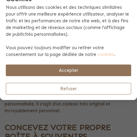
objets qui vous font penser à lui ou à elle et donnez-leur une
Nous utilisons des cookies et des techniques similaires
place spéciale.
pour offrir une meilleure expérience utilisateur, analyser le
trafic et les performances de notre site web, et à des fins
BOÎTE À SOUVENIRS COMME
de marketing et de réseaux sociaux (comme l'affichage
de publicités personnalisées).
CADEAU DE CONDOLÉANCES
Vous pouvez toujours modifier ou retirer votre
Cette boîte à souvenirs personnalisée en bois est
consentement sur la page dédiée de notre
cookies
.
également un cadeau spécial à offrir lors d'une cérémonie
de condoléances. Les personnes endeuillées ont peut-être
encore beaucoup d'objets de la personne décédée et
Accepter
aimeraient leur donner une belle place, mais elles ne savent
pas comment s'y prendre. Dans cette boîte à souvenirs, ils
Refuser
peuvent facilement conserver les objets et y accéder
lorsqu'ils en ressentent le besoin. La boîte à souvenirs étant
personnalisée, il s'agit d'un cadeau très original et
incroyablement personnel.
CONCEVEZ VOTRE PROPRE
BOÎTE À SOUVENIRS