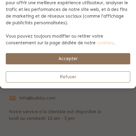
pour offrir une meilleure expérience utilisateur, analyser le
trafic et les performances de notre site web, et à des fins
Spécificités du produit
de marketing et de réseaux sociaux (comme l'affichage
de publicités personnalisées).
Vous pouvez toujours modifier ou retirer votre
Information du produit
consentement sur la page dédiée de notre
cookies
.
Payement et envoi
Accepter
Refuser
REVIEWS
(7)
info@bulbby.com
Notre service à la clientèle est disponible à:
lundi au vendredi: 10 am - 5 pm