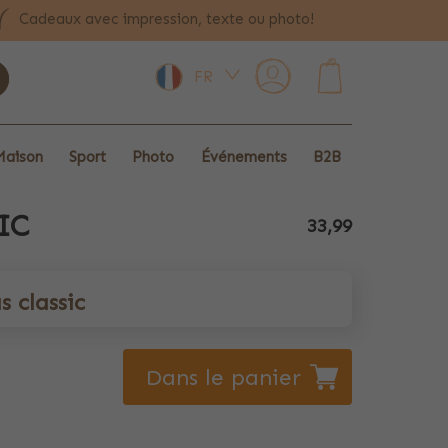
Cadeaux avec impression, texte ou photo!
FR
0
Maison
Sport
Photo
Événements
B2B
IC
33,99
 classic
Dans le panier