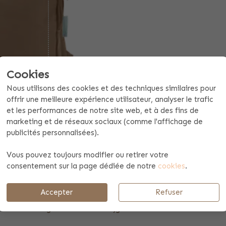
Cookies
Nous utilisons des cookies et des techniques similaires pour
offrir une meilleure expérience utilisateur, analyser le trafic
et les performances de notre site web, et à des fins de
marketing et de réseaux sociaux (comme l'affichage de
publicités personnalisées).
Vous pouvez toujours modifier ou retirer votre
Offerte mogelijk aan vanaf 10 stuks
consentement sur la page dédiée de notre
cookies
.
Spécificités du produit
Payement et envoi
Accepter
Refuser
dan deze rugzak classic. Verkrijgbaar in twee maten en in versc