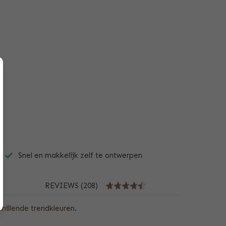
Snel en makkelijk zelf te ontwerpen
REVIEWS (208)
hillende trendkleuren.