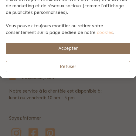
de marketing et de réseaux sociaux (comme l'affichage
de publicités personnalisées).
Spécificités du produit
Vous pouvez toujours modifier ou retirer votre
consentement sur la page dédiée de notre
cookies
.
Payement et envoi
Accepter
REVIEWS
(69)
Refuser
info@bulbby.com
Notre service à la clientèle est disponible à:
lundi au vendredi: 10 am - 5 pm
Soyez informer