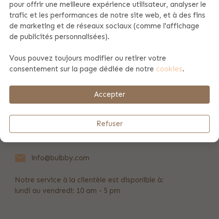
pour offrir une meilleure expérience utilisateur, analyser le
trafic et les performances de notre site web, et à des fins
Spécificités du produit
de marketing et de réseaux sociaux (comme l'affichage
de publicités personnalisées).
Vous pouvez toujours modifier ou retirer votre
Information du produit
consentement sur la page dédiée de notre
cookies
.
Payement et envoi
Accepter
Refuser
REVIEWS
(3)
info@bulbby.com
Notre service à la clientèle est disponible à:
lundi au vendredi: 10 am - 5 pm