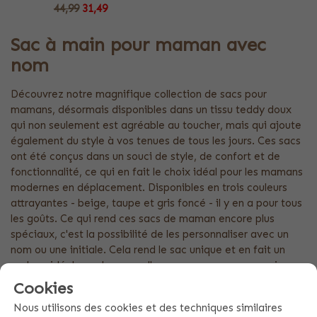
44,99
31,49
Sac à main pour maman avec
nom
Découvrez notre magnifique collection de sacs pour
mamans, désormais disponibles dans un tissu teddy doux
qui non seulement est agréable au toucher, mais qui ajoute
également du style à vos tenues de tous les jours. Ces sacs
ont été conçus dans un souci de style, de confort et de
fonctionnalité, ce qui en fait le choix idéal pour les mamans
modernes en déplacement. Disponibles en trois couleurs
attrayantes - beige, taupe et gris foncé - il y en a pour tous
les goûts. Ce qui rend ces sacs de maman encore plus
spéciaux, c'est la possibilité de les personnaliser avec un
nom ou une initiale. Cela rend le sac unique et en fait un
cadeau idéal pour les nouvelles mamans ou un souvenir
spécial. La broderie du nom ou des initiales ajoute une
Cookies
touche personnelle qui sera certainement appréciée.
Nous utilisons des cookies et des techniques similaires