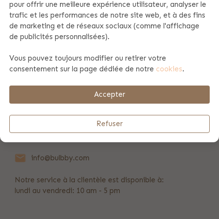
pour offrir une meilleure expérience utilisateur, analyser le
trafic et les performances de notre site web, et à des fins
Spécificités du produit
de marketing et de réseaux sociaux (comme l'affichage
de publicités personnalisées).
Vous pouvez toujours modifier ou retirer votre
Information du produit
consentement sur la page dédiée de notre
cookies
.
Payement et envoi
Accepter
Refuser
REVIEWS
(638)
info@bulbby.com
Notre service à la clientèle est disponible à:
lundi au vendredi: 10 am - 5 pm