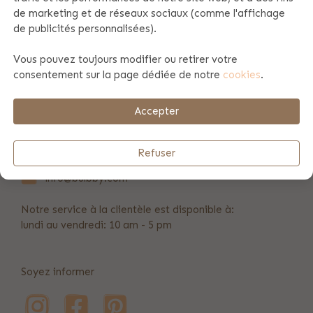
de marketing et de réseaux sociaux (comme l'affichage
de publicités personnalisées).
Spécificités du produit
Vous pouvez toujours modifier ou retirer votre
consentement sur la page dédiée de notre
cookies
.
Payement et envoi
Accepter
REVIEWS
(15)
Refuser
info@bulbby.com
Notre service à la clientèle est disponible à:
lundi au vendredi: 10 am - 5 pm
Soyez informer