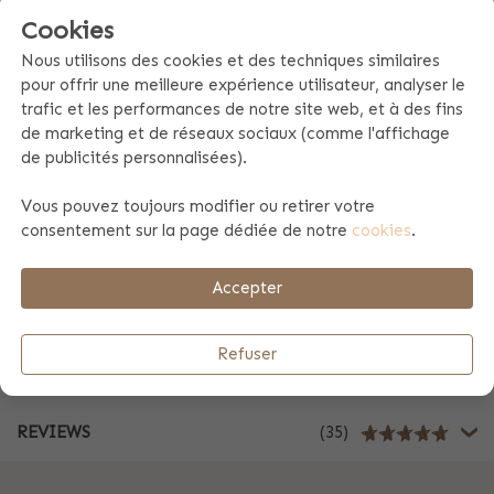
Cookies
Spécificités du produit
Nous utilisons des cookies et des techniques similaires
pour offrir une meilleure expérience utilisateur, analyser le
trafic et les performances de notre site web, et à des fins
Information du produit
de marketing et de réseaux sociaux (comme l'affichage
de publicités personnalisées).
Vous pouvez toujours modifier ou retirer votre
Table de gradeurs et instruction d'entretien
consentement sur la page dédiée de notre
cookies
.
Payement et envoi
Accepter
Refuser
Cadeau d'affaires
REVIEWS
(35)