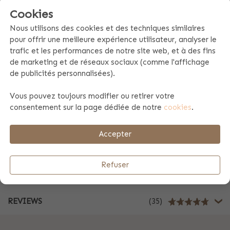
Cookies
Spécificités du produit
Nous utilisons des cookies et des techniques similaires
pour offrir une meilleure expérience utilisateur, analyser le
trafic et les performances de notre site web, et à des fins
Information du produit
de marketing et de réseaux sociaux (comme l'affichage
de publicités personnalisées).
Vous pouvez toujours modifier ou retirer votre
Table de gradeurs et instruction d'entretien
consentement sur la page dédiée de notre
cookies
.
Payement et envoi
Accepter
Refuser
Cadeau d'affaires
REVIEWS
(35)