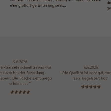
auf dem Lande genießen, Reisen mit Kindern können
de
eine großartige Erfahrung sein....
ge
9.6.2026
e kam sehr schnell an und war
6.6.2026
e zuvor bei der Bestellung
"Die Qualität ist sehr gut, w
ieben . Die Tasche sieht mega
sehr begeistert hat"
schön aus . "