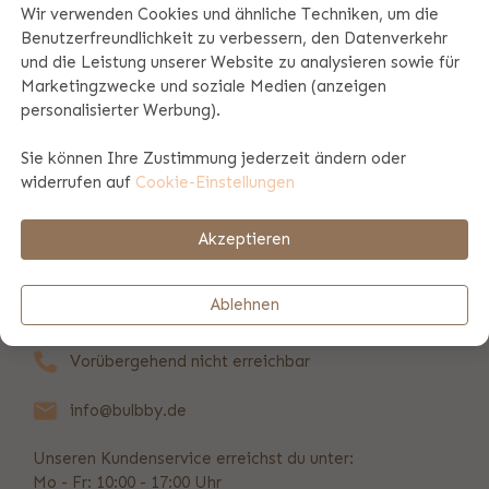
Wir verwenden Cookies und ähnliche Techniken, um die
6.6.2026
Benutzerfreundlichkeit zu verbessern, den Datenverkehr
"Die Qualität ist sehr gut, was mich sehr begeistert hat"
und die Leistung unserer Website zu analysieren sowie für
Marketingzwecke und soziale Medien (anzeigen
personalisierter Werbung).
5.6.2026
Sie können Ihre Zustimmung jederzeit ändern oder
"Die von mir ausgesuchten Artikel sind einfach nur
widerrufen auf
Cookie-Einstellungen
wunderschön ,meine Enkelkinder lieben sie."
Akzeptieren
Ablehnen
Vorübergehend nicht erreichbar
info@bulbby.de
Unseren Kundenservice erreichst du unter:
Mo - Fr: 10:00 - 17:00 Uhr