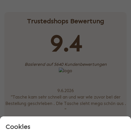
Trustedshops Bewertung
9.4
Basierend auf 5640 Kundenbewertungen
9.6.2026
"Tasche kam sehr schnell an und war wie zuvor bei der
Bestellung geschrieben . Die Tasche sieht mega schön aus .
"
Cookies