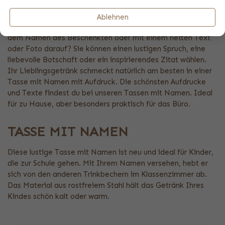
Vielleicht möchten Sie jemandem ein persönliches
Ablehnen
Dankeschön schenken. Wie wäre es mit einer Tasse mit
dem Namen des Beschenkten oder mit einem netten Text
oder Foto darauf? Sie können einen lustigen Spruch, eine
liebevolle Botschaft oder ein inspirierendes Zitat wählen.
Ihr Lieblingsgetränk schmeckt natürlich am besten in einer
Tasse mit Namen mit Aufdruck. Die schönsten Aufdrucke
und Texte findest du bei unseren Tassen mit Namen. Ideal
für zu Hause, aber besonders praktisch für das Büro.
TASSE MIT NAMEN
Diese lustige Tasse mit Namen ist neu und ideal für Kinder,
die zur Schule gehen. Mit Ihrem Namen versehen, hebt er
sich von den anderen Trinkbechern im Klassenzimmer ab.
Das Material aus rostfreiem Stahl hält das Getränk Ihres
Kindes schön kalt oder warm.