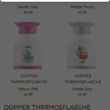
Gentle Grey
Pebble Peach
46,99
41,99
DOPPER
DOPPER
THERMOSFLASCHE
THERMOSFLASCHE
Pelican Pink
Gentle Grey
41,99
41,99
DOPPER THERMOSFLASCHE