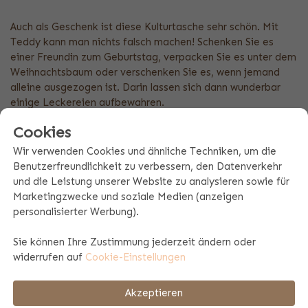
Auch als Geschenk ist diese Kulturtasche sehr schön. Mit
Teddy kann man nichts falsch machen! Schenken Sie es
einer Freundin zum Geburtstag, verpacken Sie es unter dem
Weihnachtsbaum oder verschenken Sie es, wenn jemand
alleine ausgezogen ist. Darin lassen sich dann wunderbar
einige Leckereien aufbewahren.
Produktmerkmale
Cookies
Wir verwenden Cookies und ähnliche Techniken, um die
Größe: 24 x 10 x 10 cm
Benutzerfreundlichkeit zu verbessern, den Datenverkehr
Material: Polyester
und die Leistung unserer Website zu analysieren sowie für
Hauptfach mit Reißverschluss
Marketingzwecke und soziale Medien (anzeigen
Luxuriöse, samtige Innenausstattung
personalisierter Werbung).
Goldfarbener Reißverschluss
Erhältlich in beige und taupe (braun ist eine alte
Sie können Ihre Zustimmung jederzeit ändern oder
Variante und wird aus der Kollektion genommen)
widerrufen auf
Cookie-Einstellungen
Bestickt mit Namen in hoher Qualität
Akzeptieren