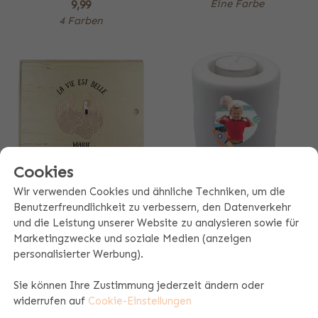
Eine Farbe
9,99
4 Farben
Cookies
Wir verwenden Cookies und ähnliche Techniken, um die
AUFBEWAHRUNGSBOX
TEELICHTHALTER
Benutzerfreundlichkeit zu verbessern, den Datenverkehr
und die Leistung unserer Website zu analysieren sowie für
Ab
35,99
12,99
Marketingzwecke und soziale Medien (anzeigen
Eine Farbe
Eine Farbe
personalisierter Werbung).
Sie können Ihre Zustimmung jederzeit ändern oder
widerrufen auf
Cookie-Einstellungen