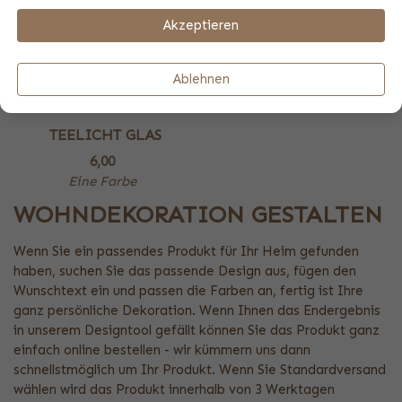
Akzeptieren
Ablehnen
TEELICHT GLAS
6,00
Eine Farbe
WOHNDEKORATION GESTALTEN
Wenn Sie ein passendes Produkt für Ihr Heim gefunden
haben, suchen Sie das passende Design aus, fügen den
Wunschtext ein und passen die Farben an, fertig ist Ihre
ganz persönliche Dekoration. Wenn Ihnen das Endergebnis
in unserem Designtool gefällt können Sie das Produkt ganz
einfach online bestellen - wir kümmern uns dann
schnellstmöglich um Ihr Produkt. Wenn Sie Standardversand
wählen wird das Produkt innerhalb von 3 Werktagen