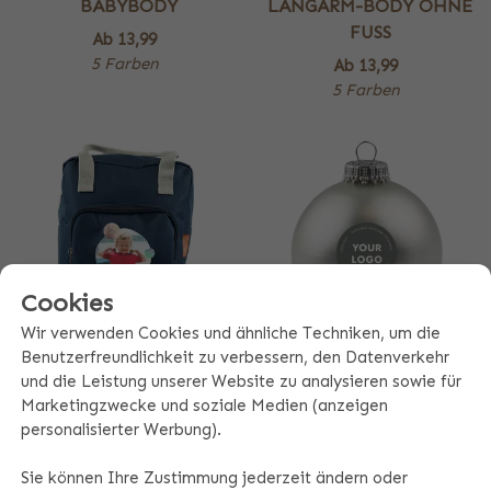
BABYBODY
LANGARM-BODY OHNE
FUSS
Ab
13,99
5 Farben
Ab
13,99
5 Farben
Cookies
Wir verwenden Cookies und ähnliche Techniken, um die
Benutzerfreundlichkeit zu verbessern, den Datenverkehr
RUCKSACK CLASSIC
WEIHNACHTSKUGEL
und die Leistung unserer Website zu analysieren sowie für
Marketingzwecke und soziale Medien (anzeigen
Ab
29,99
8,99
personalisierter Werbung).
5 Farben
5 Farben
Sie können Ihre Zustimmung jederzeit ändern oder