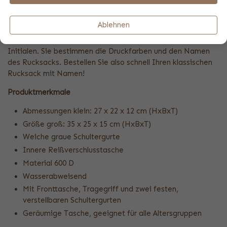
Das ist ideal, wenn der Rucksack Ihres Kindes zwischen all
den anderen Rucksäcken in der Schule oder im Kindergarten
Ablehnen
steht. Wählen Sie oben Ihr Lieblingslogo, Ihren eigenen
Aufdruck, ein Foto oder vielleicht nur einen Text oder
Initialen. Sie bestimmen die Druckfarben und den Namen
des Rucksacks. Bestellen Sie also schnell Ihren klassischen
Rucksack mit Namen!
Produktmerkmale
Abmessungen klein: 27 x 22 x 12 cm (HxBxT)
Größe groß: 35 x 25 x 15 cm (HxBxT)
Weiche graue Schultergurte
Innere Reißverschlusstasche
Material 600 D
Wasserabweisend
Mit Fronttasche, Tragegriff und zwei festen,
verstellbaren Schultergurten
Geräumige Tasche, geeignet für alle Altersgruppen