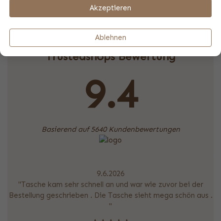
Expressversand möglich, wenn Sie vor 14 Uhr bestellen
Akzeptieren
versenden wir Ihr Produkt noch am gleichen Tag.
Ablehnen
Trustedshops Bewertung
9.4
Basierend auf 5640 Kundenbewertungen
9.6.2026
"Tasche kam sehr schnell an und war wie zuvor bei der
Bestellung geschrieben . Die Tasche sieht mega schön aus .
"