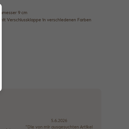
chmesser 9 cm
mit Verschlussklappe in verschiedenen Farben
5.6.2026
"Die von mir ausgesuchten Artikel