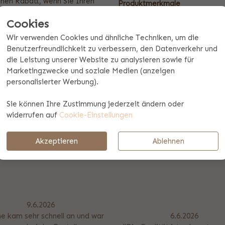
inen Rabatt, wenn Sie Ihren
Produktmerkmale
ht zufällig eine solche
Cookies
Maße: Höhe 16,5 cm, Dur
 Sie Ihre eigene Kaffeetasse
e verlieren und Sie werden
handlicher Schraubdeckel 
Wir verwenden Cookies und ähnliche Techniken, um die
Aus Hartplastik, BPA-frei
Benutzerfreundlichkeit zu verbessern, den Datenverkehr und
die Leistung unserer Website zu analysieren sowie für
Inhalt 450 ml
Marketingzwecke und soziale Medien (anzeigen
nicht Spülmaschinenfest
personalisierter Werbung).
doppelwandig
raktischen Schraubverschluss,
Sie können Ihre Zustimmung jederzeit ändern oder
e Kappe hat ein Luftloch, um
widerrufen auf
Cookie-Einstellungen
 sich nicht um einen Becher
cken können.
Akzeptieren
Ablehnen
9.6.2026
e kam sehr schnell an und war
6.6.2026