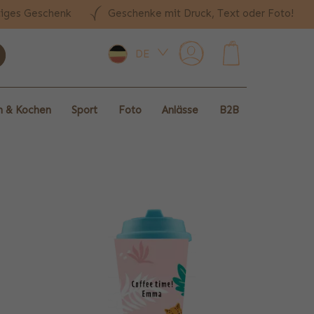
tiges Geschenk
Geschenke mit Druck, Text oder Foto!
DE
0
 & Kochen
Sport
Foto
Anlässe
B2B