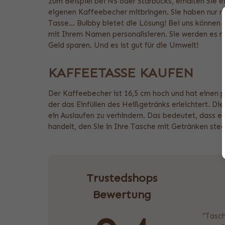
zum Beispiel bei NS oder Starbucks, erhalten Sie e
eigenen Kaffeebecher mitbringen. Sie haben nur nic
Tasse... Bulbby bietet die Lösung! Bei uns können
mit Ihrem Namen personalisieren. Sie werden es ni
Geld sparen. Und es ist gut für die Umwelt!
KAFFEETASSE KAUFEN
Der Kaffeebecher ist 16,5 cm hoch und hat einen p
der das Einfüllen des Heißgetränks erleichtert. Di
ein Auslaufen zu verhindern. Das bedeutet, dass es
handelt, den Sie in Ihre Tasche mit Getränken ste
Trustedshops
Bewertung
"Tasch