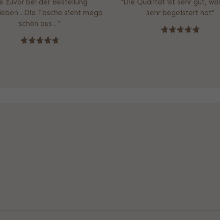
e zuvor bei der Bestellung
"Die Qualität ist sehr gut, w
ieben . Die Tasche sieht mega
sehr begeistert hat"
schön aus . "