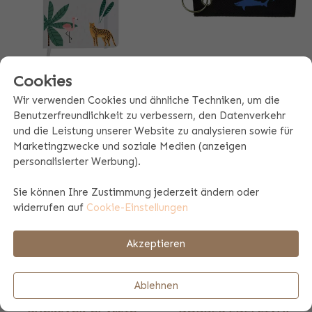
Cookies
NOTIZHEFT
SCHLÜSSELANHÄNGER
RECHTECKIG
Wir verwenden Cookies und ähnliche Techniken, um die
9,00
Benutzerfreundlichkeit zu verbessern, den Datenverkehr
4 Farben
5,99
und die Leistung unserer Website zu analysieren sowie für
6 Farben
Marketingzwecke und soziale Medien (anzeigen
personalisierter Werbung).
Sie können Ihre Zustimmung jederzeit ändern oder
widerrufen auf
Cookie-Einstellungen
Akzeptieren
Ablehnen