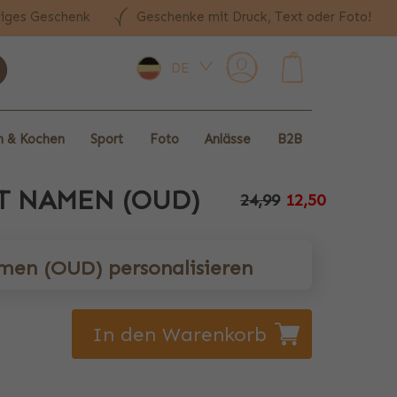
tiges Geschenk
Geschenke mit Druck, Text oder Foto!
DE
0
 & Kochen
Sport
Foto
Anlässe
B2B
T NAMEN (OUD)
24,99
12,50
en (OUD) personalisieren
In den Warenkorb