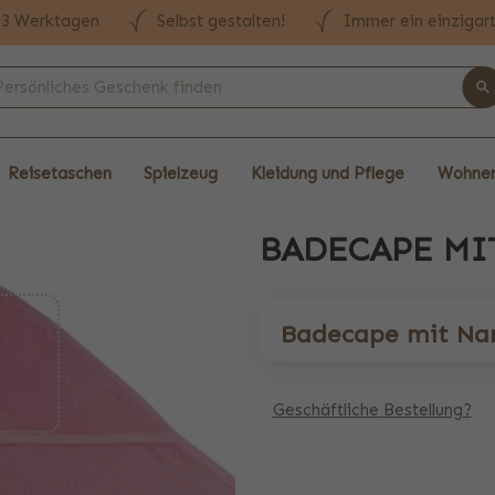
n 3 Werktagen
Selbst gestalten!
Immer ein einzigar
Reisetaschen
Spielzeug
Kleidung und Pflege
Wohnen
BADECAPE MI
Badecape mit Nam
Geschäftliche Bestellung?