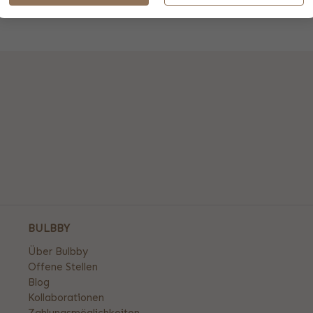
BULBBY
Über Bulbby
Offene Stellen
Blog
Kollaborationen