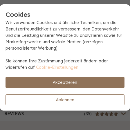
Cookies
Produktspezifikationen
Wir verwenden Cookies und ähnliche Techniken, um die
Benutzerfreundlichkeit zu verbessern, den Datenverkehr
Produktinformation
und die Leistung unserer Website zu analysieren sowie für
Marketingzwecke und soziale Medien (anzeigen
personalisierter Werbung).
Größentabelle und Waschanleitung
Sie können Ihre Zustimmung jederzeit ändern oder
widerrufen auf
Cookie-Einstellungen
Zahlungs- und Versandinformationen
Akzeptieren
Geschäftsgeschenk
Ablehnen
REVIEWS
(35)