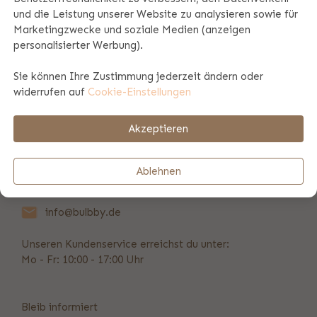
und die Leistung unserer Website zu analysieren sowie für
Marketingzwecke und soziale Medien (anzeigen
Produktinformation
personalisierter Werbung).
Sie können Ihre Zustimmung jederzeit ändern oder
Zahlungs- und Versandinformationen
widerrufen auf
Cookie-Einstellungen
Akzeptieren
REVIEWS
(3)
Ablehnen
Vorübergehend nicht erreichbar
info@bulbby.de
Unseren Kundenservice erreichst du unter:
Mo - Fr: 10:00 - 17:00 Uhr
Bleib informiert