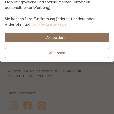
Marketingzwecke und soziale Medien (anzeigen
personalisierter Werbung).
Produktspezifikationen
Sie können Ihre Zustimmung jederzeit ändern oder
widerrufen auf
Cookie-Einstellungen
Zahlungs- und Versandinformationen
Akzeptieren
Vorübergehend nicht erreichbar
Ablehnen
info@bulbby.de
Unseren Kundenservice erreichst du unter:
Mo - Fr: 10:00 - 17:00 Uhr
Bleib informiert