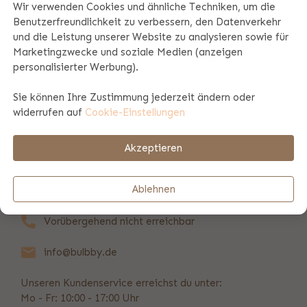
Wir verwenden Cookies und ähnliche Techniken, um die
Benutzerfreundlichkeit zu verbessern, den Datenverkehr
Produktspezifikationen
und die Leistung unserer Website zu analysieren sowie für
Marketingzwecke und soziale Medien (anzeigen
personalisierter Werbung).
Produktinformation
Sie können Ihre Zustimmung jederzeit ändern oder
widerrufen auf
Cookie-Einstellungen
Zahlungs- und Versandinformationen
Akzeptieren
REVIEWS
(42)
Ablehnen
Vorübergehend nicht erreichbar
info@bulbby.de
Unseren Kundenservice erreichst du unter:
Mo - Fr: 10:00 - 17:00 Uhr