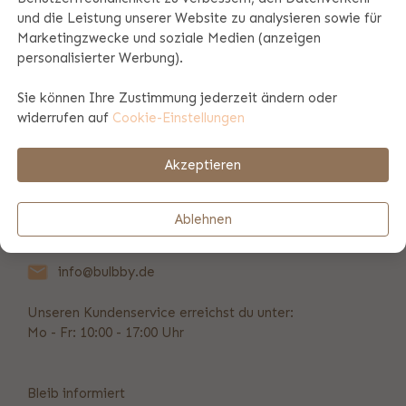
und die Leistung unserer Website zu analysieren sowie für
Marketingzwecke und soziale Medien (anzeigen
Produktspezifikationen
personalisierter Werbung).
Sie können Ihre Zustimmung jederzeit ändern oder
Zahlungs- und Versandinformationen
widerrufen auf
Cookie-Einstellungen
Akzeptieren
REVIEWS
(3)
Ablehnen
Vorübergehend nicht erreichbar
info@bulbby.de
Unseren Kundenservice erreichst du unter:
Mo - Fr: 10:00 - 17:00 Uhr
Bleib informiert