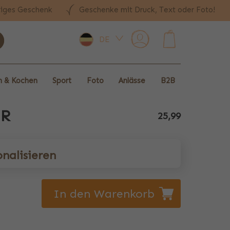
tiges Geschenk
Geschenke mit Druck, Text oder Foto!
DE
0
 & Kochen
Sport
Foto
Anlässe
B2B
ER
25,99
onalisieren
In den Warenkorb