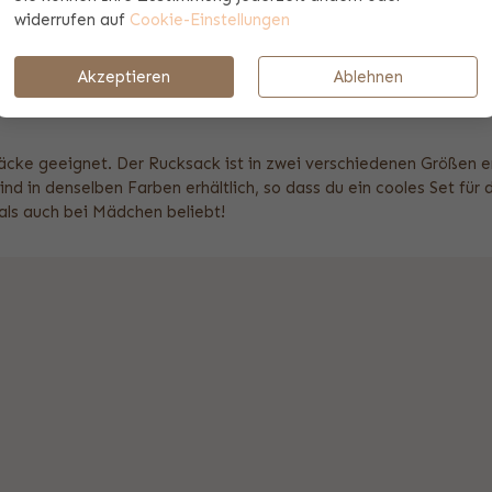
ach. Sie gehen die Schritte im obigen Entwurfswerkzeug durch. 
widerrufen auf
Cookie-Einstellungen
 Textfelder aus. Danach können Sie das Ergebnis sehen. Vollkomm
Akzeptieren
Ablehnen
säcke geeignet. Der Rucksack ist in zwei verschiedenen Größen er
d in denselben Farben erhältlich, so dass du ein cooles Set für
als auch bei Mädchen beliebt!