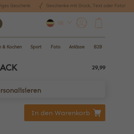
tiges Geschenk
Geschenke mit Druck, Text oder Foto!
DE
0
 & Kochen
Sport
Foto
Anlässe
B2B
ACK
29,99
rsonalisieren
In den Warenkorb