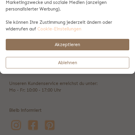
Marketingzwecke und soziale Medien (anzeigen
personalisierter Werbung).
Produktspezifikationen
Sie können Ihre Zustimmung jederzeit ändern oder
widerrufen auf
Cookie-Einstellungen
Zahlungs- und Versandinformationen
Akzeptieren
Vorübergehend nicht erreichbar
Ablehnen
info@bulbby.de
Unseren Kundenservice erreichst du unter:
Mo - Fr: 10:00 - 17:00 Uhr
Bleib informiert