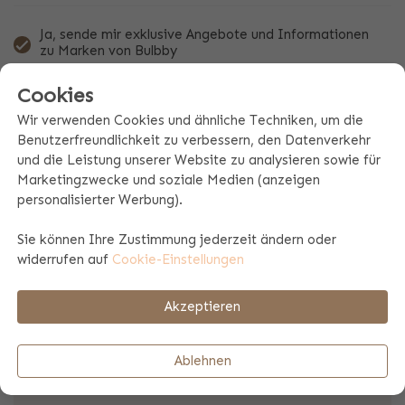
Ja, sende mir exklusive Angebote und Informationen
zu Marken von Bulbby
Durch Klicken auf die Schaltfläche "Weiter " stimmst
Cookies
Du den Nutzungsbedingungen zu
Wir verwenden Cookies und ähnliche Techniken, um die
geh zurück
Benutzerfreundlichkeit zu verbessern, den Datenverkehr
und die Leistung unserer Website zu analysieren sowie für
Marketingzwecke und soziale Medien (anzeigen
Weiter
personalisierter Werbung).
Sie können Ihre Zustimmung jederzeit ändern oder
widerrufen auf
Cookie-Einstellungen
Trustedshops Bewertung
Akzeptieren
9.4
Ablehnen