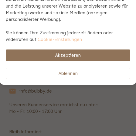
und die Leistung unserer Website zu analysieren sowie für
Marketingzwecke und soziale Medien (anzeigen
Produktspezifikationen
personalisierter Werbung).
Sie können Ihre Zustimmung jederzeit ändern oder
Produktinformation
widerrufen auf
Cookie-Einstellungen
Akzeptieren
Zahlungs- und Versandinformationen
Ablehnen
Vorübergehend nicht erreichbar
info@bulbby.de
Unseren Kundenservice erreichst du unter:
Mo - Fr: 10:00 - 17:00 Uhr
Bleib informiert