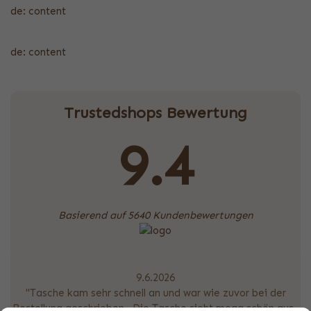
de: content
de: content
Trustedshops Bewertung
9.4
Basierend auf 5640 Kundenbewertungen
9.6.2026
"Tasche kam sehr schnell an und war wie zuvor bei der
Bestellung geschrieben . Die Tasche sieht mega schön aus .