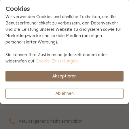
"
Cookies
Wir verwenden Cookies und ähnliche Techniken, um die
Benutzerfreundlichkeit zu verbessern, den Datenverkehr
und die Leistung unserer Website zu analysieren sowie für
6.6.2026
Marketingzwecke und soziale Medien (anzeigen
"Die Qualität ist sehr gut, was mich sehr begeistert hat"
personalisierter Werbung).
Sie können Ihre Zustimmung jederzeit ändern oder
widerrufen auf
Cookie-Einstellungen
5.6.2026
"Die von mir ausgesuchten Artikel sind einfach nur
wunderschön ,meine Enkelkinder lieben sie."
Akzeptieren
Ablehnen
Vorübergehend nicht erreichbar