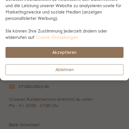
und die Leistung unserer Website zu analysieren sowie für
Marketingzwecke und soziale Medien (anzeigen
Produktspezifikationen
personalisierter Werbung).
Sie können Ihre Zustimmung jederzeit ändern oder
Zahlungs- und Versandinformationen
widerrufen auf
Cookie-Einstellungen
Akzeptieren
REVIEWS
(20)
Ablehnen
Vorübergehend nicht erreichbar
info@bulbby.de
Unseren Kundenservice erreichst du unter:
Mo - Fr: 10:00 - 17:00 Uhr
Bleib informiert