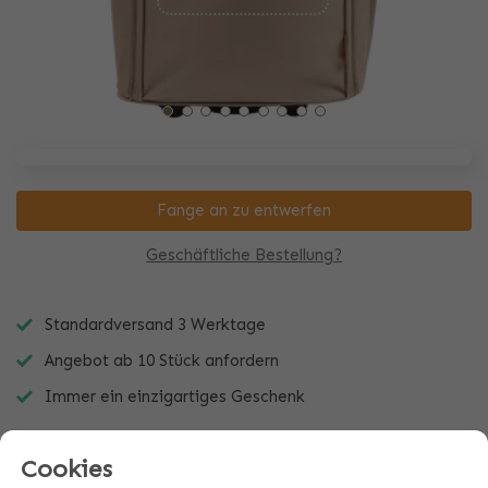
Fange an zu entwerfen
Geschäftliche Bestellung?
Standardversand 3 Werktage
Angebot ab 10 Stück anfordern
Immer ein einzigartiges Geschenk
Cookies