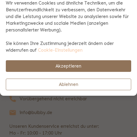
Wir verwenden Cookies und ähnliche Techniken, um die
Benutzerfreundlichkeit zu verbessern, den Datenverkehr
Produktspezifikationen
und die Leistung unserer Website zu analysieren sowie für
Marketingzwecke und soziale Medien (anzeigen
personalisierter Werbung).
Produktinformation
Sie können Ihre Zustimmung jederzeit ändern oder
widerrufen auf
Cookie-Einstellungen
Zahlungs- und Versandinformationen
Akzeptieren
REVIEWS
(368)
Ablehnen
Vorübergehend nicht erreichbar
info@bulbby.de
Unseren Kundenservice erreichst du unter:
Mo - Fr: 10:00 - 17:00 Uhr