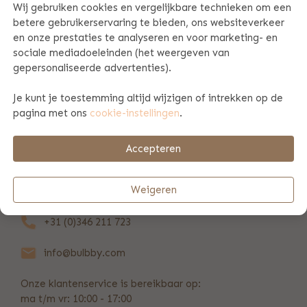
Wij gebruiken cookies en vergelijkbare technieken om een
betere gebruikerservaring te bieden, ons websiteverkeer
PRODUCT SPECIFICATIES
en onze prestaties te analyseren en voor marketing- en
sociale mediadoeleinden (het weergeven van
gepersonaliseerde advertenties).
PRODUCTINFORMATIE
Je kunt je toestemming altijd wijzigen of intrekken op de
pagina met ons
cookie-instellingen
.
BETAAL & VERZENDINFORMATIE
Accepteren
REVIEWS
(4)
Weigeren
+31 (0)346 211 723
info@bulbby.com
Onze klantenservice is bereikbaar op:
ma t/m vr: 10:00 - 17:00