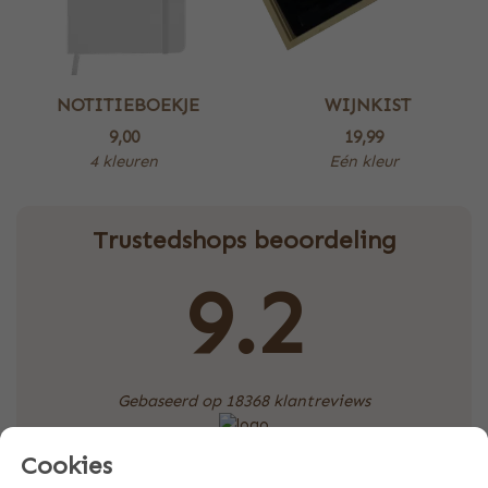
NOTITIEBOEKJE
WIJNKIST
9,00
19,99
4 kleuren
Eén kleur
Trustedshops beoordeling
9.2
Gebaseerd op 18368 klantreviews
Cookies