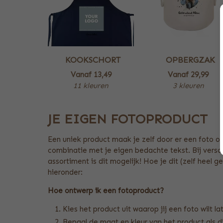
KOOKSCHORT
OPBERGZAK
Vanaf
13,49
Vanaf
29,99
11 kleuren
3 kleuren
JE EIGEN FOTOPRODUCT
Een uniek product maak je zelf door er een foto op
combinatie met je eigen bedachte tekst. Bij versch
assortiment is dit mogelijk! Hoe je dit (zelf heel g
hieronder:
Hoe ontwerp ik een fotoproduct?
Kies het product uit waarop jij een foto wilt l
Bepaal de maat en kleur van het product als di