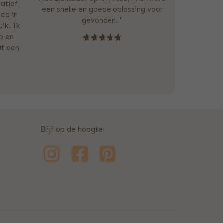
tatief
een snelle en goede oplossing voor
oed in
gevonden. "
ik. Ik
p en
ut een
Blijf op de hoogte