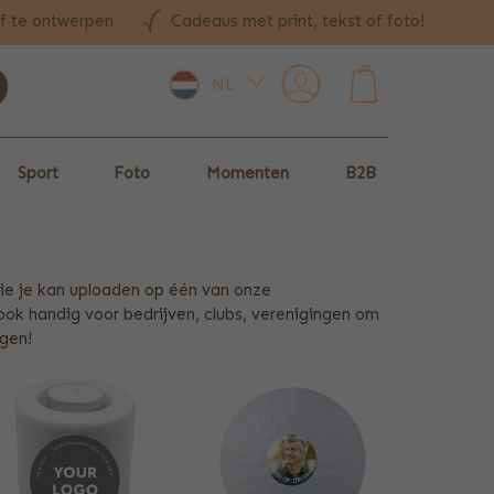
lf te ontwerpen
Cadeaus met print, tekst of foto!
NL
0
Sport
Foto
Momenten
B2B
 die je kan uploaden op één van onze
ook handig voor bedrijven, clubs, verenigingen om
egen!