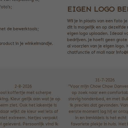
foto's;
EIGEN LOGO B
Wil je in plaats van een foto 
dit is mogelijk en op dezelfde
met de bewerktools;
eigen logo uploaden. Ideaal vo
bedrijven. Je hoeft geen grote
product in je winkelmandje.
al voorzien van je eigen logo
chatfunctie of mail naar info
31-7-2026
2-8-2026
"Voor mijn Chow Chow Danver
ooi koffertje met scherpe
op zoek naar een comfortab
ing. Kleur gelijk aan wat je op
stevig hondenbed, en met Bul
herm ziet. Ook het lakentje is
ik precies dat gevonden. Van
daar wijkt de kleur wel iets af
eerste moment lag hij er ont
niet extreem. Netjes verpakt
in en inmiddels is het echt 
l geleverd. Persoonlijk vind ik
favoriete plekje in huis. Het 