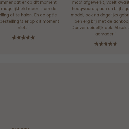
jammer dat er op dit moment
mooi afgewerkt, voelt kwali
 mogelijkheid meer is om de
hoogwaardig aan en blijft g
lling af te halen. En de optie
model, ook na dagelijks gebru
estelling is er op dit moment
ben erg blij met de aankoo
niet."
Danver duidelijk ook. Absolu
aanrader!"