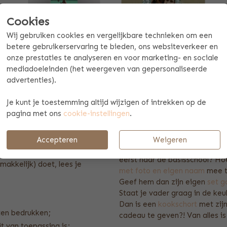
Cookies
Wij gebruiken cookies en vergelijkbare technieken om een
betere gebruikerservaring te bieden, ons websiteverkeer en
onze prestaties te analyseren en voor marketing- en sociale
HOCKEYBAL
MEMORYBOX
mediadoeleinden (het weergeven van gepersonaliseerde
9,99
34,99
advertenties).
Eén kleur
Eén kleur
ORIGINEEL FO
Je kunt je toestemming altijd wijzigen of intrekken op de
pagina met ons
cookie-instellingen
.
Één ding wat vaststaat bij een
hetzelfde product hebben als ji
Accepteren
Weigeren
 te laten bedrukken, in
Zo'n cadeau is leuk voor versc
illende producten uit ons
eerst naar de basisschool? Ho
emakkelijk) doet, lees je
met foto en eigen naam
mee t
Geef hem dan zijn eigen
set g
Staat je vader graag in de k
Dan is een
kookschort
met zijn
aten bedrukken;
cadeau te geven?! Van alles i
t van toepassing is;