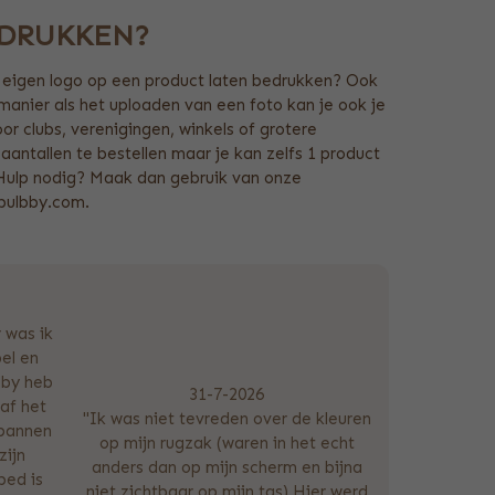
EDRUKKEN?
je eigen logo op een product laten bedrukken? Ook
 manier als het uploaden van een foto kan je ook je
or clubs, verenigingen, winkels of grotere
 aantallen te bestellen maar je kan zelfs 1 product
. Hulp nodig? Maak dan gebruik van onze
@bulbby.com.
 was ik
el en
lby heb
31-7-2026
af het
"Ik was niet tevreden over de kleuren
spannen
op mijn rugzak (waren in het echt
zijn
anders dan op mijn scherm en bijna
bed is
niet zichtbaar op mijn tas) Hier werd