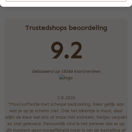
BPA-vrij
Trustedshops beoordeling
9.2
Gebaseerd op 18366 klantreviews
2-8-2026
"Mooi koffertje met scherpe bedrukking. Kleur gelijk aan
wat je op je scherm ziet. Ook het lakentje is mooi, daar
wijkt de kleur wel iets af maar niet extreem. Netjes verpakt
en snel geleverd. Persoonlijk vind ik het jammer dat er op
dit moment geen mogelijkheid meer is om de bestelling af