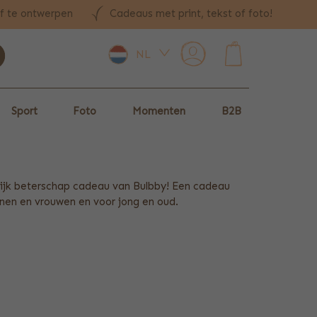
lf te ontwerpen
Cadeaus met print, tekst of foto!
NL
0
Sport
Foto
Momenten
B2B
nlijk beterschap cadeau van Bulbby! Een cadeau
nnen en vrouwen en voor jong en oud.