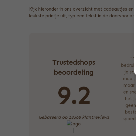
Kijk hieronder in ons overzicht met cadeautjes en k
leukste printje uit, typ een tekst in de daarvoor 
"M
Trustedshops
bedrukk
beoordeling
je sc
mooi, 
9.2
maar 
en sne
het 
geen
beste
Gebaseerd op 18368 klantreviews
spoedb