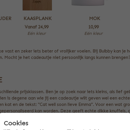
UDER
KAASPLANK
MOK
Vanaf
24,99
10,99
Eén kleur
Eén kleur
e vast en zeker iets beter of vrolijker voelen. Bij Bulbby kan je
. Mocht je het cadeautje niet persoonlijk langs kunnen brengen?
E
chillende prijsklassen. Ben je op zoek naar iets kleins, als lief
ien is degene aan wie jij een cadeautje wilt geven wel een echt
n kat en de tekst: ''Cat well soon lieve Emma''. Voor een wat gr
 gepersonaliseerd kan worden. Deze geeft echte dikke knuffels, d
Cookies
TELLEN