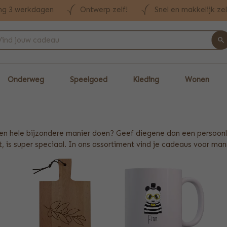
ng 3 werkdagen
Ontwerp zelf!
Snel en makkelijk ze
Onderweg
Speelgoed
Kleding
Wonen
p een hele bijzondere manier doen? Geef diegene dan een persoo
, is super speciaal. In ons assortiment vind je cadeaus voor ma